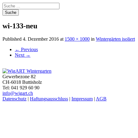
Suche
nach:
wi-133-neu
Published
4. Dezember 2016
at
1500 × 1000
in
Wintergärten isoliert
←
Previous
Next
→
Gewerbezone 82
CH-6018 Buttisholz
Tel: 041 929 60 90
info@wigart.ch
Datenschutz
|
Haftungsausschluss
|
Impressum
|
AGB