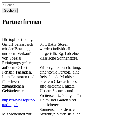
Suchen
nach:
Partnerfirmen
Die topline trading
GmbH befasst sich
STOBAG Storen
mit der Beratung
werden individuell
und dem Verkauf
hergestellt. Egal ob eine
von Spezial-
klassische Sonnenstore,
Reinigungsgeräten
eine
auf dem Gebiet
Wintergartenbeschattung,
Fenster, Fassaden,
eine textile Pergola, eine
Lamellenstoren und
freistehende Markise
für schwer
oder ein Glasdach – es
zugänglichen
sind allesamt Unikate.
Gebäudeteile.
Unsere Sonnen- und
Wetterschutzlösungen für
https://www.topline-
Heim und Garten sind
trading.ch
ein sicherer
Sonnenschutz. Je nach
Mit Sicherheit zur
Storentyp bieten sie auch