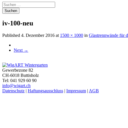
Suchen
nach:
iv-100-neu
Published
4. Dezember 2016
at
1500 × 1000
in
Glastrennwände für 
Next
→
Gewerbezone 82
CH-6018 Buttisholz
Tel: 041 929 60 90
info@wigart.ch
Datenschutz
|
Haftungsausschluss
|
Impressum
|
AGB