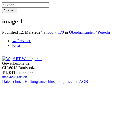
Suchen
nach:
image-1
Published
12. März 2024
at
300 × 170
in
Überdachungen / Pergola
←
Previous
Next
→
Gewerbezone 82
CH-6018 Buttisholz
Tel: 041 929 60 90
info@wigart.ch
Datenschutz
|
Haftungsausschluss
|
Impressum
|
AGB