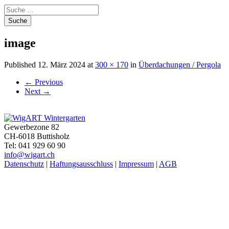
Suche
nach:
image
Published
12. März 2024
at
300 × 170
in
Überdachungen / Pergola
←
Previous
Next
→
Gewerbezone 82
CH-6018 Buttisholz
Tel: 041 929 60 90
info@wigart.ch
Datenschutz
|
Haftungsausschluss
|
Impressum
|
AGB